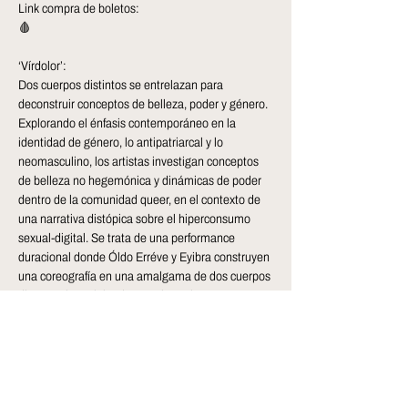
Link compra de boletos: 

🩸

‘Vírdolor’:

Dos cuerpos distintos se entrelazan para 
deconstruir conceptos de belleza, poder y género. 
Explorando el énfasis contemporáneo en la 
identidad de género, lo antipatriarcal y lo 
neomasculino, los artistas investigan conceptos 
de belleza no hegemónica y dinámicas de poder 
dentro de la comunidad queer, en el contexto de 
una narrativa distópica sobre el hiperconsumo 
sexual-digital. Se trata de una performance 
duracional donde Óldo Erréve y Eyibra construyen 
una coreografía en una amalgama de dos cuerpos 
diversos, interviniendo con piezas impresas en 3D 
que se convierten en apéndices cyborg. La serie 
de posturas, que exploran la resistencia, la 
imagen corporal, la dominación/subordinación y 
la sensualidad, se mantienen durante largos 
períodos de tiempo hasta que los artistas no 