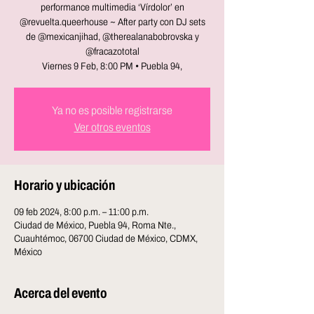
performance multimedia ‘Vírdolor’ en
@revuelta.queerhouse ~ After party con DJ sets
de @mexicanjihad, @therealanabobrovska y
@fracazototal
Viernes 9 Feb, 8:00 PM • Puebla 94,
Ya no es posible registrarse
Ver otros eventos
Horario y ubicación
09 feb 2024, 8:00 p.m. – 11:00 p.m.
Ciudad de México, Puebla 94, Roma Nte.,
Cuauhtémoc, 06700 Ciudad de México, CDMX,
México
Acerca del evento