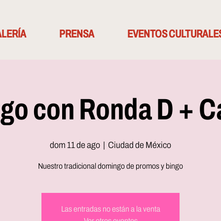
LERÍA
PRENSA
EVENTOS CULTURALE
ngo con Ronda D + C
dom 11 de ago
  |  
Ciudad de México
Nuestro tradicional domingo de promos y bingo
Las entradas no están a la venta
Ver otros eventos